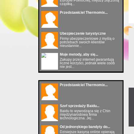
Europie Północnej, między złączoną
cząstką...
Przedstawiciel Thermomix...
Ubezpieczenie turystyczne
Firmy ubezpieczeniowe z myślą o
potrzebach swoich klientów
nieustannie...
Moje metody, aby się...
Zakupy przez internet gwarantują
liczne korzyści, jednak wiele osób
nie jest...
Przedstawiciel Thermomix...
Szef sprzedaży Baidu...
Baidu to wywodząca się z Chin
międzynarodowa firma
technologiczna. Jej...
Od jednorękiego bandyty do...
Dzisiejsze kasyna online opierają