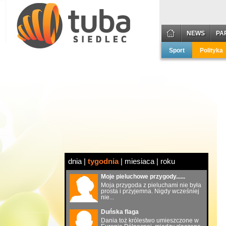
NEWS
PA
Sport
Polityka
dnia
|
tygodnia
|
miesiaca
|
roku
Moje pieluchowe przygody......
Moja przygoda z pieluchami nie była
prosta i przyjemna. Nigdy wcześniej
nie...
Duńska flaga
Dania toż królestwo umieszczone w