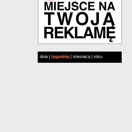
dnia
|
tygodnia
|
miesiaca
|
roku