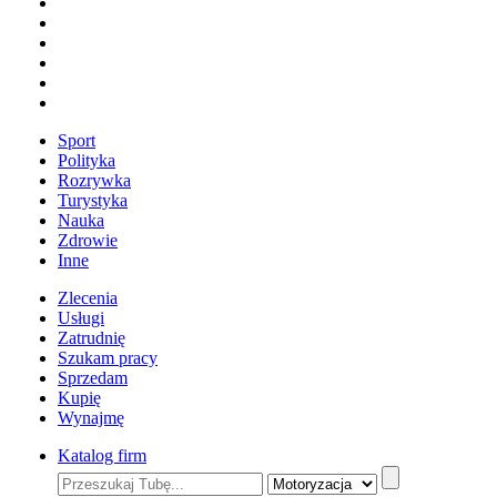
Sport
Polityka
Rozrywka
Turystyka
Nauka
Zdrowie
Inne
Zlecenia
Usługi
Zatrudnię
Szukam pracy
Sprzedam
Kupię
Wynajmę
Katalog firm