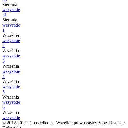
Sierpnia
wszystkie
31
Sierpnia
wszystkie
1
Września
wszystkie
2
Września
wszystkie
3
Września
wszystkie
4
Września
wszystkie
5
Września
wszystkie
6
Września
wszystkie
© 2012-2017 Tubasiedlec.pl. Wszelkie prawa zastrzeżone. Realizacj
Dołącz do