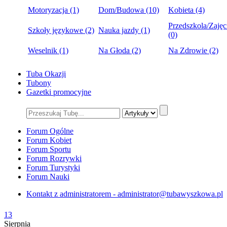
Motoryzacja (1)
Dom/Budowa (10)
Kobieta (4)
Przedszkola/Zajęc
Szkoły językowe (2)
Nauka jazdy (1)
(0)
Weselnik (1)
Na Głoda (2)
Na Zdrowie (2)
Tuba Okazji
Tubony
Gazetki promocyjne
Forum Ogólne
Forum Kobiet
Forum Sportu
Forum Rozrywki
Forum Turystyki
Forum Nauki
Kontakt z administratorem - administrator@tubawyszkowa.pl
13
Sierpnia