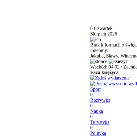
6
Czwartek
Sierpień 2026
Brak informacji o święt
imieniny:
Jakuba, Sławy, Wincen
Wschód: 04:02 / Zachód
Faza księżyca
Sport
0
Rozrywka
0
Nauka
0
Turystyka
0
Polityka