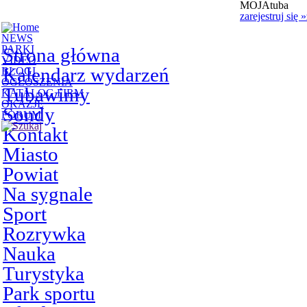
MOJAtuba
zarejestruj się
»
NEWS
PARKI
Strona główna
VIDEO
Kalendarz wydarzeń
BLOGI
OGŁOSZENIA
Tubawimy
KATALOG FIRM
OKAZJE
Sondy
FORUM
Kontakt
Miasto
Powiat
Na sygnale
Sport
Rozrywka
Nauka
Turystyka
Park sportu