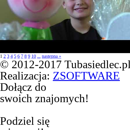
1
2
3
4
5
6
7
8
9
10
...
następna »
© 2012-2017 Tubasiedlec.pl
Realizacja:
ZSOFTWARE
Dołącz do
swoich znajomych!
Podziel się