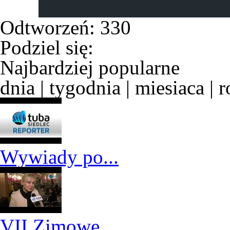
Odtworzeń:
330
Podziel się:
Najbardziej popularne
dnia
|
tygodnia
|
miesiaca
|
r
Wywiady po...
VII Zimowe...