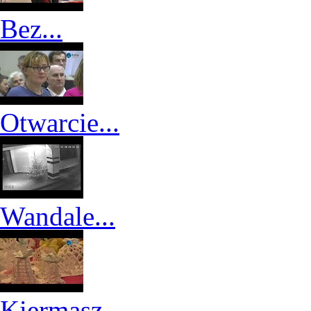
Bez...
Otwarcie...
Wandale...
Kiermasz...