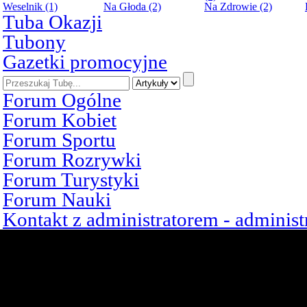
Weselnik (1)
Na Głoda (2)
Na Zdrowie (2)
Tuba Okazji
Tubony
Gazetki promocyjne
Forum Ogólne
Forum Kobiet
Forum Sportu
Forum Rozrywki
Forum Turystyki
Forum Nauki
Kontakt z administratorem - admini