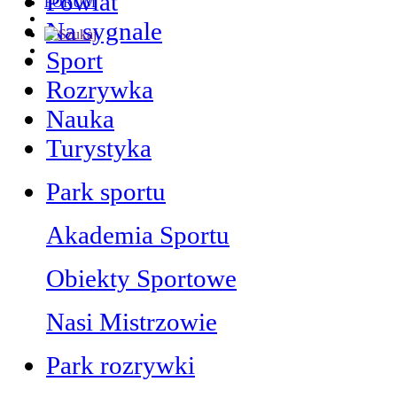
Powiat
FORUM
Na sygnale
Sport
Rozrywka
Nauka
Turystyka
Park sportu
Akademia Sportu
Obiekty Sportowe
Nasi Mistrzowie
Park rozrywki