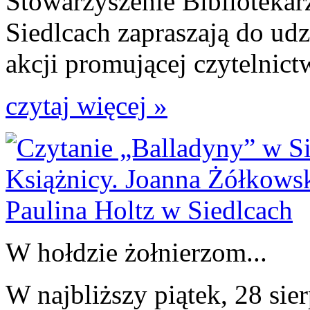
Stowarzyszenie Bibliotekar
Siedlcach zapraszają do u
akcji promującej czytelnict
czytaj więcej »
W hołdzie żołnierzom...
W najbliższy piątek, 28 sie