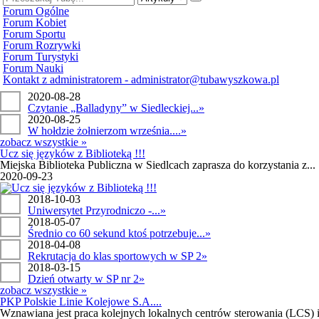
Forum Ogólne
Forum Kobiet
Forum Sportu
Forum Rozrywki
Forum Turystyki
Forum Nauki
Kontakt z administratorem - administrator@tubawyszkowa.pl
2020-08-28
Czytanie „Balladyny” w Siedleckiej...
»
2020-08-25
W hołdzie żołnierzom września....
»
zobacz wszystkie »
Ucz się języków z Biblioteką !!!
Miejska Biblioteka Publiczna w Siedlcach zaprasza do korzystania z...
2020-09-23
2018-10-03
Uniwersytet Przyrodniczo -...
»
2018-05-07
Średnio co 60 sekund ktoś potrzebuje...
»
2018-04-08
Rekrutacja do klas sportowych w SP 2
»
2018-03-15
Dzień otwarty w SP nr 2
»
zobacz wszystkie »
PKP Polskie Linie Kolejowe S.A....
Wznawiana jest praca kolejnych lokalnych centrów sterowania (LCS) i.