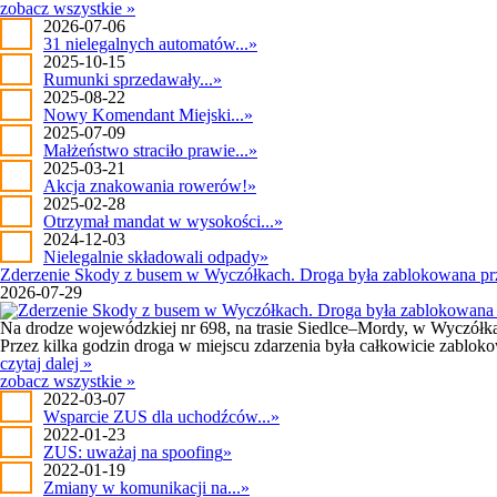
zobacz wszystkie »
2026-07-06
31 nielegalnych automatów...
»
2025-10-15
Rumunki sprzedawały...
»
2025-08-22
Nowy Komendant Miejski...
»
2025-07-09
Małżeństwo straciło prawie...
»
2025-03-21
Akcja znakowania rowerów!
»
2025-02-28
Otrzymał mandat w wysokości...
»
2024-12-03
Nielegalnie składowali odpady
»
Zderzenie Skody z busem w Wyczółkach. Droga była zablokowana prze
2026-07-29
Na drodze wojewódzkiej nr 698, na trasie Siedlce–Mordy, w Wyczółka
Przez kilka godzin droga w miejscu zdarzenia była całkowicie zablokow
czytaj dalej »
zobacz wszystkie »
2022-03-07
Wsparcie ZUS dla uchodźców...
»
2022-01-23
ZUS: uważaj na spoofing
»
2022-01-19
Zmiany w komunikacji na...
»