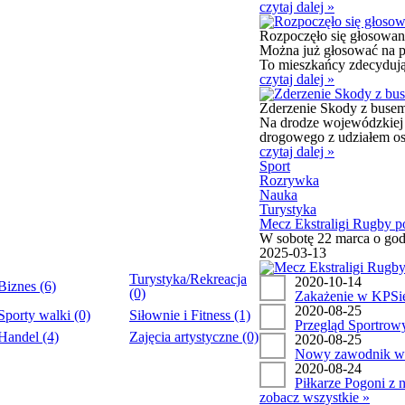
czytaj dalej »
Rozpoczęło się głosowa
Można już głosować na p
To mieszkańcy zdecydują,
czytaj dalej »
Zderzenie Skody z busem
Na drodze wojewódzkiej 
drogowego z udziałem os
czytaj dalej »
Sport
Rozrywka
Nauka
Turystyka
Mecz Ekstraligi Rugby p
W sobotę 22 marca o godz
2025-03-13
Turystyka/Rekreacja
2020-10-14
Biznes (6)
(0)
Zakażenie w KPSi
2020-08-25
Sporty walki (0)
Siłownie i Fitness (1)
Przegląd Sportrowy
Handel (4)
Zajęcia artystyczne (0)
2020-08-25
Nowy zawodnik w 
2020-08-24
Piłkarze Pogoni z 
zobacz wszystkie »