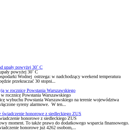
upały powyżej 30˚ C
 Gospodarki Wodnej ostrzega: w nadchodzący weekend temperatura
dzie przekraczać 30 stopni...
 w rocznicę Powstania Warszawskiego
cznicę wybuchu Powstania Warszawskiego na terenie województwa
łączone syreny alarmowe. W ten...
świadczenie honorowe z siedleckiego ZUS
kowy moment. To także prawo do dodatkowego wsparcia finansowego.
iadczenie honorowe już 4262 osobom,...