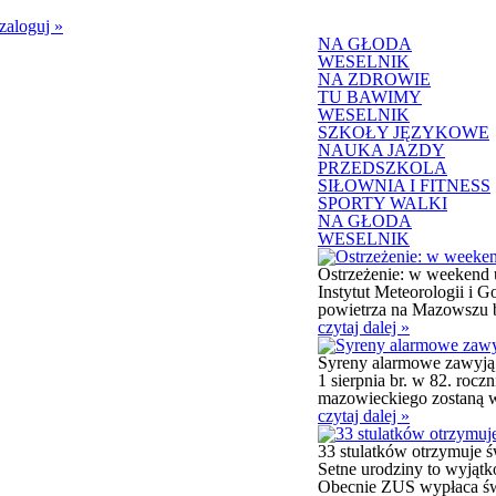
zaloguj
»
NA GŁODA
WESELNIK
NA ZDROWIE
TU BAWIMY
WESELNIK
SZKOŁY JĘZYKOWE
NAUKA JAZDY
PRZEDSZKOLA
SIŁOWNIA I FITNESS
SPORTY WALKI
NA GŁODA
WESELNIK
Ostrzeżenie: w weekend 
Instytut Meteorologii i
powietrza na Mazowszu bę
czytaj dalej »
Syreny alarmowe zawyją
1 sierpnia br. w 82. ro
mazowieckiego zostaną w
czytaj dalej »
33 stulatków otrzymuje 
Setne urodziny to wyjąt
Obecnie ZUS wypłaca św