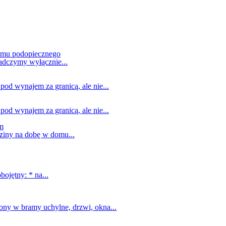
domu podopiecznego
adczymy wyłącznie...
od wynajem za granicą, ale nie...
od wynajem za granicą, ale nie...
em
dziny na dobę w domu...
ojętny: * na...
ny w bramy uchylne, drzwi, okna...