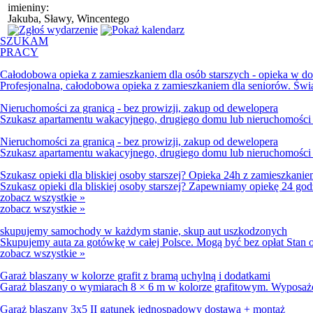
imieniny:
Jakuba, Sławy, Wincentego
SZUKAM
PRACY
Całodobowa opieka z zamieszkaniem dla osób starszych - opieka w 
Profesjonalna, całodobowa opieka z zamieszkaniem dla seniorów. Świ
Nieruchomości za granicą - bez prowizji, zakup od dewelopera
Szukasz apartamentu wakacyjnego, drugiego domu lub nieruchomości p
Nieruchomości za granicą - bez prowizji, zakup od dewelopera
Szukasz apartamentu wakacyjnego, drugiego domu lub nieruchomości p
Szukasz opieki dla bliskiej osoby starszej? Opieka 24h z zamieszkani
Szukasz opieki dla bliskiej osoby starszej? Zapewniamy opiekę 24 go
zobacz wszystkie
»
zobacz wszystkie
»
skupujemy samochody w każdym stanie, skup aut uszkodzonych
Skupujemy auta za gotówkę w całej Polsce. Mogą być bez opłat Stan ob
zobacz wszystkie
»
Garaż blaszany w kolorze grafit z bramą uchylną i dodatkami
Garaż blaszany o wymiarach 8 × 6 m w kolorze grafitowym. Wyposażo
Garaż blaszany 3x5 II gatunek jednospadowy dostawa + montaż