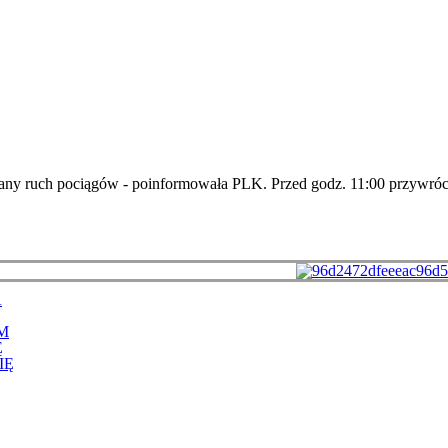
acany ruch pociągów - poinformowała PLK. Przed godz. 11:00 przywr
A
M
Ę
IĘ