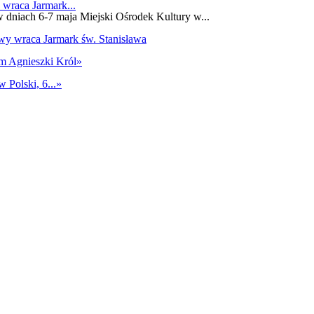
 wraca Jarmark...
w dniach 6-7 maja Miejski Ośrodek Kultury w...
m Agnieszki Król
»
 Polski, 6...
»