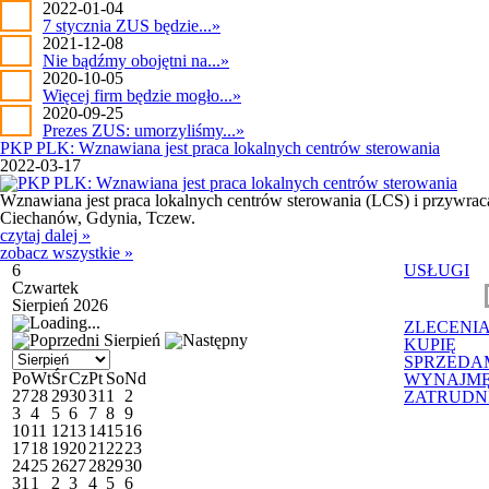
2022-01-04
7 stycznia ZUS będzie...
»
2021-12-08
Nie bądźmy obojętni na...
»
2020-10-05
Więcej firm będzie mogło...
»
2020-09-25
Prezes ZUS: umorzyliśmy...
»
PKP PLK: Wznawiana jest praca lokalnych centrów sterowania
2022-03-17
Wznawiana jest praca lokalnych centrów sterowania (LCS) i przywr
Ciechanów, Gdynia, Tczew.
czytaj dalej »
zobacz wszystkie »
6
USŁUGI
Czwartek
Sierpień 2026
ZLECENI
Sierpień
KUPIĘ
SPRZEDA
Po
Wt
Śr
Cz
Pt
So
Nd
WYNAJM
27
28
29
30
31
1
2
ZATRUDN
3
4
5
6
7
8
9
10
11
12
13
14
15
16
17
18
19
20
21
22
23
24
25
26
27
28
29
30
31
1
2
3
4
5
6