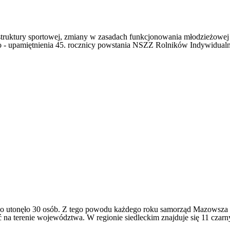
astruktury sportowej, zmiany w zasadach funkcjonowania młodzieżowej
go - upamiętnienia 45. rocznicy powstania NSZZ Rolników Indywidualn
tonęło 30 osób. Z tego powodu każdego roku samorząd Mazowsza wspó
ć na terenie województwa. W regionie siedleckim znajduje się 11 cza