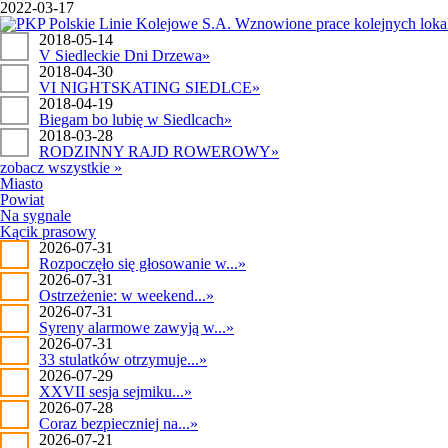
2022-03-17
2018-05-14
V Siedleckie Dni Drzewa
»
2018-04-30
VI NIGHTSKATING SIEDLCE
»
2018-04-19
Biegam bo lubię w Siedlcach
»
2018-03-28
RODZINNY RAJD ROWEROWY
»
zobacz wszystkie »
Miasto
Powiat
Na sygnale
Kącik prasowy
2026-07-31
Rozpoczęło się głosowanie w...
»
2026-07-31
Ostrzeżenie: w weekend...
»
2026-07-31
Syreny alarmowe zawyją w...
»
2026-07-31
33 stulatków otrzymuje...
»
2026-07-29
XXVII sesja sejmiku...
»
2026-07-28
Coraz bezpieczniej na...
»
2026-07-21