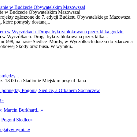
nie w Budżecie Obywatelskim Mazowsza!
rojekty zgłoszone do 7. edycji Budżetu Obywatelskiego Mazowsza.
 które pomysły dostaną...
 w Wyczółkach. Droga była zablokowana przez kilka...
nr 698, na trasie Siedlce–Mordy, w Wyczółkach doszło do zdarzenia
obowej Skody oraz busa. W wyniku...
omiędzy...
. 18.00 na Stadionie Miejskim przy ul. Jana...
e
»
: Marcin Burkhard...
»
Pogoni Siedlce
»
negatywnymi...
»