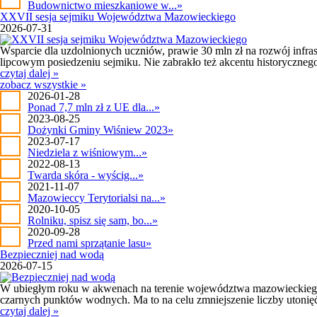
Budownictwo mieszkaniowe w...
»
XXVII sesja sejmiku Województwa Mazowieckiego
2026-07-31
Wsparcie dla uzdolnionych uczniów, prawie 30 mln zł na rozwój infr
lipcowym posiedzeniu sejmiku. Nie zabrakło też akcentu historyczne
czytaj dalej »
zobacz wszystkie »
2026-01-28
Ponad 7,7 mln zł z UE dla...
»
2023-08-25
Dożynki Gminy Wiśniew 2023
»
2023-07-17
Niedziela z wiśniowym...
»
2022-08-13
Twarda skóra - wyścig...
»
2021-11-07
Mazowieccy Terytorialsi na...
»
2020-10-05
Rolniku, spisz się sam, bo...
»
2020-09-28
Przed nami sprzątanie lasu
»
Bezpieczniej nad wodą
2026-07-15
W ubiegłym roku w akwenach na terenie województwa mazowieckiego u
czarnych punktów wodnych. Ma to na celu zmniejszenie liczby utonię
czytaj dalej »