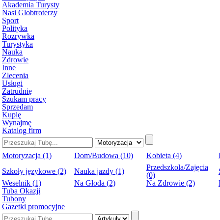
Akademia Turysty
Nasi Globtroterzy
Sport
Polityka
Rozrywka
Turystyka
Nauka
Zdrowie
Inne
Zlecenia
Usługi
Zatrudnię
Szukam pracy
Sprzedam
Kupię
Wynajmę
Katalog firm
Motoryzacja (1)
Dom/Budowa (10)
Kobieta (4)
Przedszkola/Zajęcia
Szkoły językowe (2)
Nauka jazdy (1)
(0)
Weselnik (1)
Na Głoda (2)
Na Zdrowie (2)
Tuba Okazji
Tubony
Gazetki promocyjne