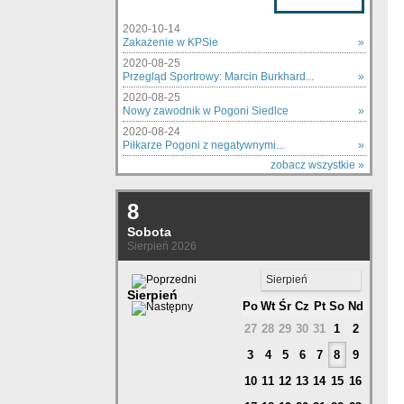
2020-10-14
Zakażenie w KPSie
»
2020-08-25
Przegląd Sportrowy: Marcin Burkhard...
»
2020-08-25
Nowy zawodnik w Pogoni Siedlce
»
2020-08-24
Piłkarze Pogoni z negatywnymi...
»
zobacz wszystkie »
8
Sobota
Sierpień 2026
Sierpień
Sierpień
Po
Wt
Śr
Cz
Pt
So
Nd
27
28
29
30
31
1
2
3
4
5
6
7
8
9
10
11
12
13
14
15
16