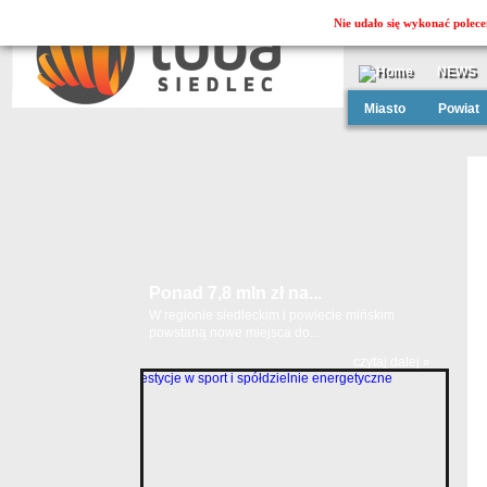
Nie udało się wykonać polece
NEWS
Miasto
Powiat
Ponad 7,8 mln zł na...
W regionie siedleckim i powiecie mińskim
powstaną nowe miejsca do...
czytaj dalej »