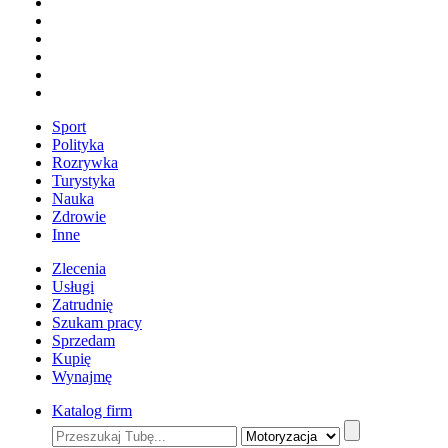
Sport
Polityka
Rozrywka
Turystyka
Nauka
Zdrowie
Inne
Zlecenia
Usługi
Zatrudnię
Szukam pracy
Sprzedam
Kupię
Wynajmę
Katalog firm