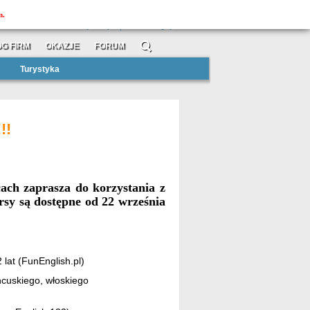
MOJAtuba
m.
»
»
zarejestruj się
zaloguj
G FIRM
OKAZJE
FORUM
Turystyka
!!
cach zaprasza do korzystania z
sy są dostępne od
22 września
 lat (FunEnglish.pl)
ncuskiego, włoskiego