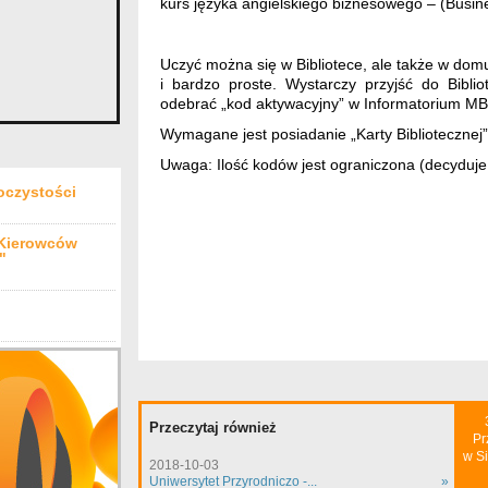
kurs języka angielskiego biznesowego – (Busin
Uczyć można się w Bibliotece, ale także w domu
i bardzo proste. Wystarczy przyjść do Bibliot
odebrać „kod aktywacyjny” w Informatorium MB
Wymagane jest posiadanie „Karty Bibliotecznej” 
Uwaga: Ilość kodów jest ograniczona (decyduje 
oczystości
 Kierowców
"
Przeczytaj również
Pr
w S
2018-10-03
Uniwersytet Przyrodniczo -...
»