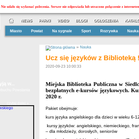
Nie udało się wykonać polecenia. Serwer nie odpowiada lub utracono połączenie z internete
NEWS
PARKI
VIDEO
BLOGI
OGŁOSZENIA
KATALO
Miasto
Powiat
Na sygnale
Sport
Rozrywka
Nauka
»
Nauka
Ucz się języków z Biblioteką !
2020-09-23 10:00:33
ą w...
Miejska Biblioteka Publiczna w Siedl
bezpłatnych e-kursów językowych.
Kur
 wybuchu Powstania
2020 r.
czytaj dalej »
Pakiet obejmuje:
kurs języka angielskiego dla dzieci w wieku 6-12
kursy języków: angielskiego, niemieckiego, fra
– dla młodzieży, dorosłych, seniorów