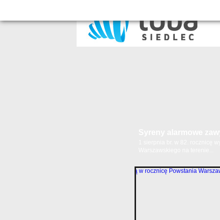
Syreny alarmowe zawyj
1 sierpnia br. w 82. rocznicę
Warszawskiego na terenie...