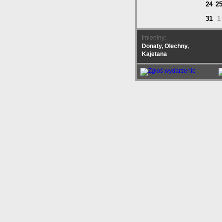
24
2
31
1
imieniny:
Donaty, Olechny,
Kajetana