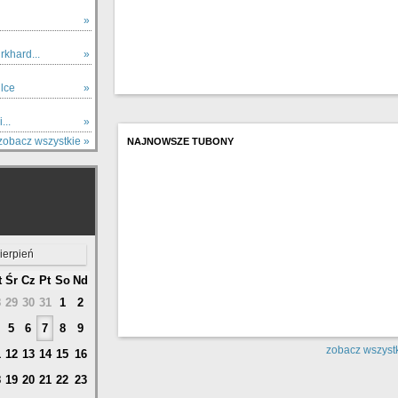
»
khard...
»
lce
»
...
»
zobacz wszystkie »
NAJNOWSZE TUBONY
ierpień
t
Śr
Cz
Pt
So
Nd
8
29
30
31
1
2
5
6
7
8
9
zobacz wszystk
1
12
13
14
15
16
8
19
20
21
22
23