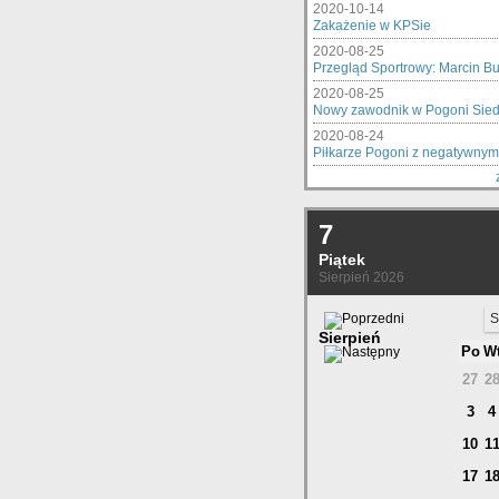
2020-10-14
Zakażenie w KPSie
2020-08-25
Przegląd Sportrowy: Marcin Bur
2020-08-25
Nowy zawodnik w Pogoni Sied
2020-08-24
Piłkarze Pogoni z negatywnymi
7
Piątek
Sierpień 2026
S
Sierpień
Po
W
27
2
3
4
10
1
17
1