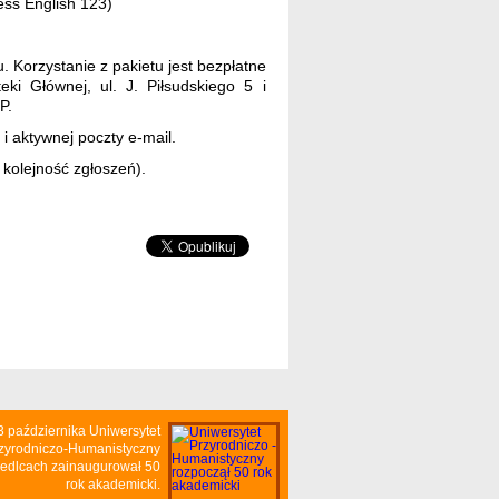
ess English 123)
. Korzystanie z pakietu jest bezpłatne
eki Głównej, ul. J. Piłsudskiego 5 i
P.
i aktywnej poczty e-mail.
kolejność zgłoszeń).
3 października Uniwersytet
zyrodniczo-Humanistyczny
iedlcach zainaugurował 50
rok akademicki.