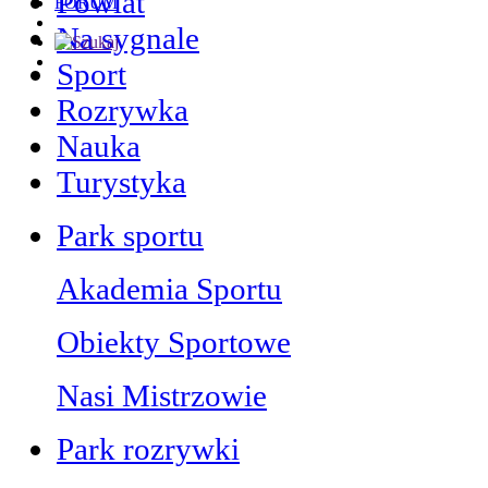
Powiat
FORUM
Na sygnale
Sport
Rozrywka
Nauka
Turystyka
Park sportu
Akademia Sportu
Obiekty Sportowe
Nasi Mistrzowie
Park rozrywki