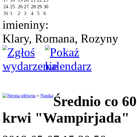
24
25
26
27
28
29
30
31
1
2
3
4
5
6
imieniny:
Klary, Romana, Rozyny
»
Nauka
Średnio co 60
krwi "Wampirjada"