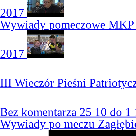
2017
Wywiady pomeczowe MKP P
2017
III Wieczór Pieśni Patriot
Bez komentarza 25 10 do 1 
Wywiady po meczu Zagłębie