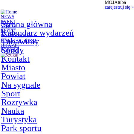
MOJAtuba
zarejestruj się
»
NEWS
PARKI
Strona główna
VIDEO
Kalendarz wydarzeń
BLOGI
OGŁOSZENIA
Tubawimy
KATALOG FIRM
OKAZJE
Sondy
FORUM
Kontakt
Miasto
Powiat
Na sygnale
Sport
Rozrywka
Nauka
Turystyka
Park sportu