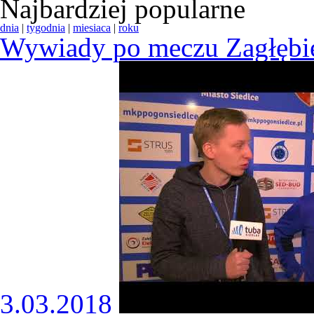
Najbardziej popularne
dnia
|
tygodnia
|
miesiaca
|
roku
Wywiady po meczu Zagłębie
3.03.2018