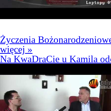
Życzenia Bożonarodzeniowe 
więcej »
Na KwaDraCie u Kamila odc