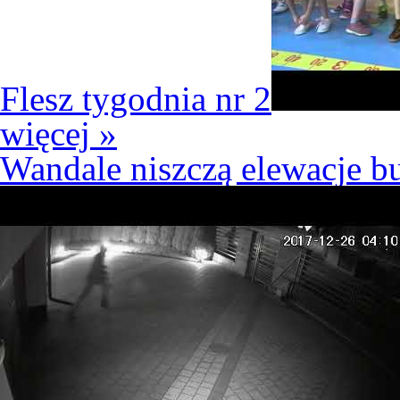
Flesz tygodnia nr 2
więcej »
Wandale niszczą elewacje b