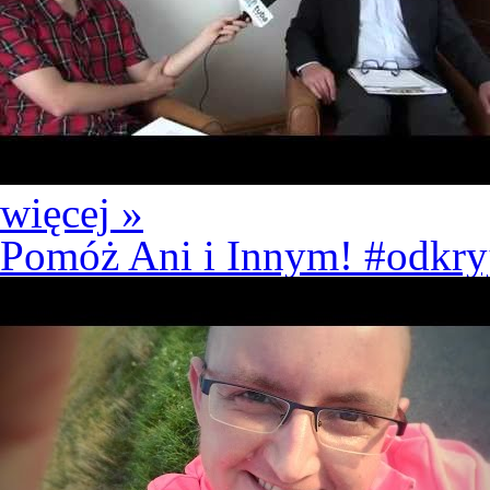
więcej »
Pomóż Ani i Innym! #odkry