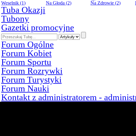
Weselnik (1)
Na Głoda (2)
Na Zdrowie (2)
Tuba Okazji
Tubony
Gazetki promocyjne
Forum Ogólne
Forum Kobiet
Forum Sportu
Forum Rozrywki
Forum Turystyki
Forum Nauki
Kontakt z administratorem - admini