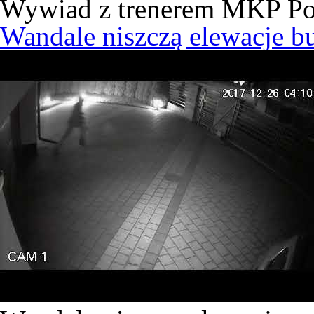
Wywiad z trenerem MKP Po
Wandale niszczą elewacje b