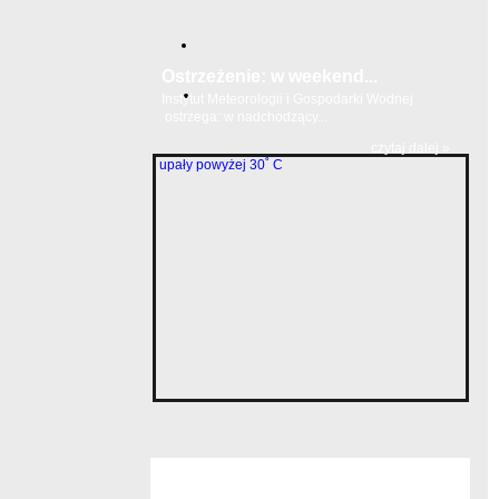
Ostrzeżenie: w weekend...
Instytut Meteorologii i Gospodarki Wodnej
ostrzega: w nadchodzący...
czytaj dalej »