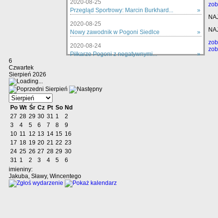
2020-08-25
zob
Przegląd Sportrowy: Marcin Burkhard...
»
NA
2020-08-25
NA
Nowy zawodnik w Pogoni Siedlce
»
zob
2020-08-24
zob
Piłkarze Pogoni z negatywnymi...
»
6
zobacz wszystkie »
Czwartek
Sierpień 2026
Sierpień
Po
Wt
Śr
Cz
Pt
So
Nd
27
28
29
30
31
1
2
3
4
5
6
7
8
9
10
11
12
13
14
15
16
17
18
19
20
21
22
23
24
25
26
27
28
29
30
31
1
2
3
4
5
6
imieniny:
Jakuba, Sławy, Wincentego