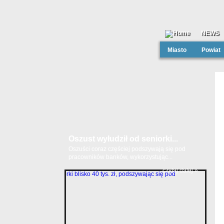
NEWS
Miasto
Powiat
Oszust wyłudził od seniorki...
Oszuści coraz częściej podszywają się pod
pracowników banków, wykorzystując...
czytaj dalej »