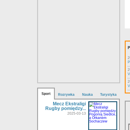
P
2
P
2
V
2
V
Sport
Rozrywka
Nauka
Turystyka
Mecz Ekstraligi
Rugby pomiędzy...
2025-03-13