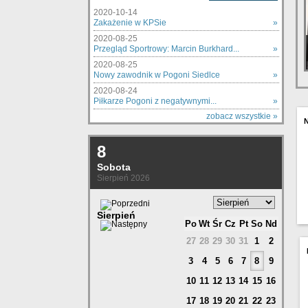
2020-10-14
Zakażenie w KPSie
»
2020-08-25
Przegląd Sportrowy: Marcin Burkhard...
»
2020-08-25
Nowy zawodnik w Pogoni Siedlce
»
2020-08-24
Piłkarze Pogoni z negatywnymi...
»
zobacz wszystkie »
8
Sobota
Sierpień 2026
Sierpień
Po
Wt
Śr
Cz
Pt
So
Nd
27
28
29
30
31
1
2
3
4
5
6
7
8
9
10
11
12
13
14
15
16
17
18
19
20
21
22
23