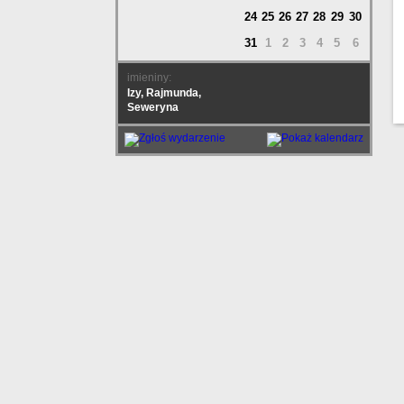
24
25
26
27
28
29
30
31
1
2
3
4
5
6
imieniny:
Izy, Rajmunda,
Seweryna