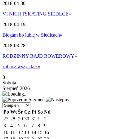
2018-04-30
VI NIGHTSKATING SIEDLCE
»
2018-04-19
Biegam bo lubię w Siedlcach
»
2018-03-28
RODZINNY RAJD ROWEROWY
»
zobacz wszystkie »
8
Sobota
Sierpień 2026
Sierpień
Po
Wt
Śr
Cz
Pt
So
Nd
27
28
29
30
31
1
2
3
4
5
6
7
8
9
10
11
12
13
14
15
16