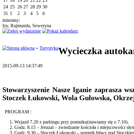
17
18
19
20
21
22
23
24
25
26
27
28
29
30
31
1
2
3
4
5
6
imieniny:
Izy, Rajmunda, Seweryna
»
Turystyka
Wycieczka autoka
2015-09-13 14:37:49
Stowarzyszenie Nasze Iganie zaprasza ws
Stoczek Łukowski, Wola Gułowska, Okrze
PROGRAM :
Wyjazd 7.20 z parkingu przy pomniku(stawiamy się o 7.10).
Godz. 8.15 – Jeruzal – zwiedzanie kościoła i miejscowości słyn
Godz. 9.30 – Stoczek Łukowski – pomnik bitwy pod Stoczkie