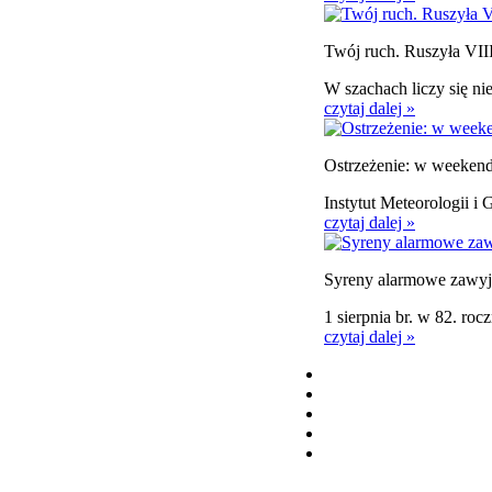
Twój ruch. Ruszyła VIII
W szachach liczy się ni
czytaj dalej »
Ostrzeżenie: w weekend
Instytut Meteorologii i
czytaj dalej »
Syreny alarmowe zawyją
1 sierpnia br. w 82. ro
czytaj dalej »