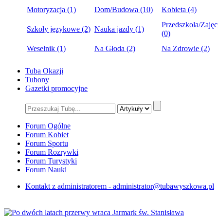
Motoryzacja (1)
Dom/Budowa (10)
Kobieta (4)
Przedszkola/Zajęc
Szkoły językowe (2)
Nauka jazdy (1)
(0)
Weselnik (1)
Na Głoda (2)
Na Zdrowie (2)
Tuba Okazji
Tubony
Gazetki promocyjne
Forum Ogólne
Forum Kobiet
Forum Sportu
Forum Rozrywki
Forum Turystyki
Forum Nauki
Kontakt z administratorem - administrator@tubawyszkowa.pl