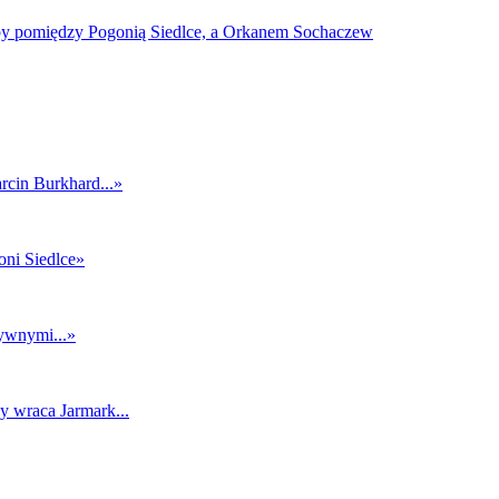
rcin Burkhard...
»
ni Siedlce
»
tywnymi...
»
y wraca Jarmark...