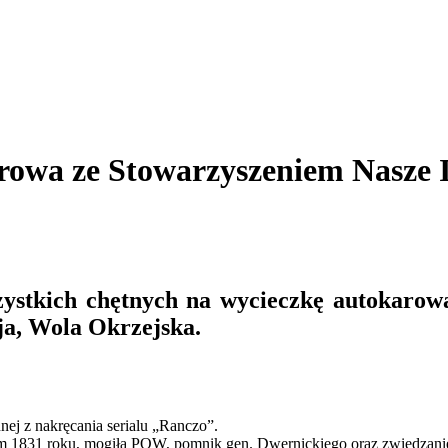
rowa ze Stowarzyszeniem Nasze 
zystkich chętnych na wycieczkę autokarową
ja, Wola Okrzejska.
nej z nakręcania serialu „Ranczo”.
m 1831 roku, mogiła POW, pomnik gen. Dwernickiego oraz zwiedzanie