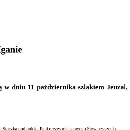
Iganie
 w dniu 11 października szlakiem Jeuzal,
 Stoczka pod opieką Pani prezes miejscowego Stowarzyszenia.