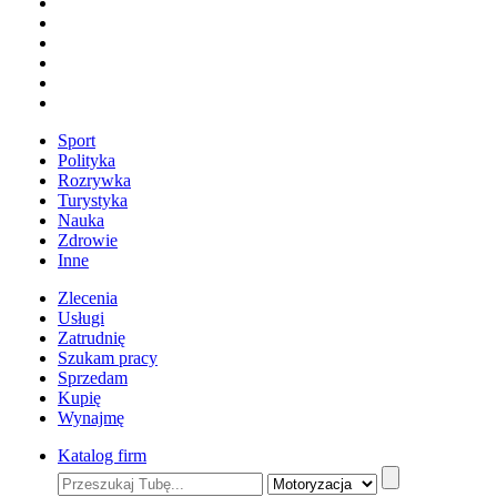
Sport
Polityka
Rozrywka
Turystyka
Nauka
Zdrowie
Inne
Zlecenia
Usługi
Zatrudnię
Szukam pracy
Sprzedam
Kupię
Wynajmę
Katalog firm