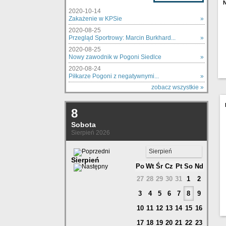
2020-10-14
Zakażenie w KPSie
»
2020-08-25
Przegląd Sportrowy: Marcin Burkhard...
»
2020-08-25
Nowy zawodnik w Pogoni Siedlce
»
2020-08-24
Piłkarze Pogoni z negatywnymi...
»
zobacz wszystkie »
8
Sobota
Sierpień 2026
Sierpień
Sierpień
Po
Wt
Śr
Cz
Pt
So
Nd
27
28
29
30
31
1
2
3
4
5
6
7
8
9
10
11
12
13
14
15
16
17
18
19
20
21
22
23