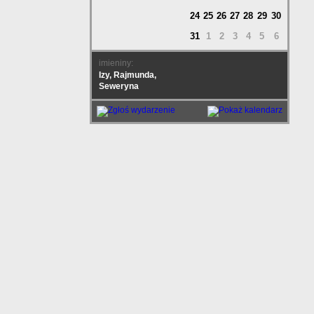
24
25
26
27
28
29
30
31
1
2
3
4
5
6
imieniny:
Izy, Rajmunda,
Seweryna