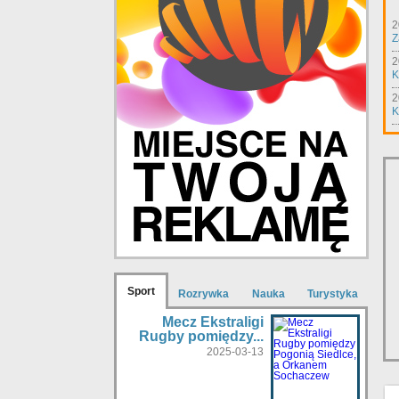
2
Z
2
K
2
K
Sport
Rozrywka
Nauka
Turystyka
Mecz Ekstraligi
Rugby pomiędzy...
2025-03-13