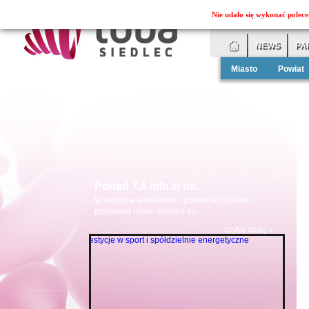
Nie udało się wykonać polece
NEWS
PA
Miasto
Powiat
Ponad 7,8 mln zł na...
W regionie siedleckim i powiecie mińskim
powstaną nowe miejsca do...
czytaj dalej »