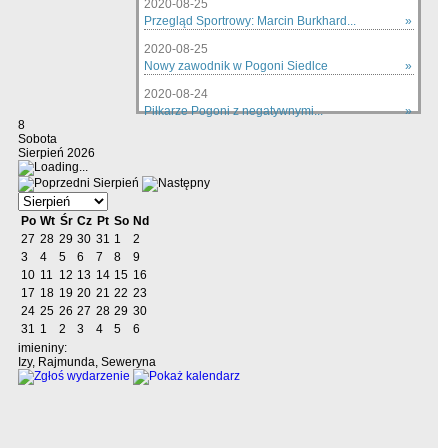
2020-08-25
Przegląd Sportrowy: Marcin Burkhard...
»
2020-08-25
Nowy zawodnik w Pogoni Siedlce
»
2020-08-24
Piłkarze Pogoni z negatywnymi...
»
8
zobacz wszystkie »
Sobota
Sierpień 2026
Sierpień
Po
Wt
Śr
Cz
Pt
So
Nd
27
28
29
30
31
1
2
3
4
5
6
7
8
9
10
11
12
13
14
15
16
17
18
19
20
21
22
23
24
25
26
27
28
29
30
31
1
2
3
4
5
6
imieniny:
Izy, Rajmunda, Seweryna