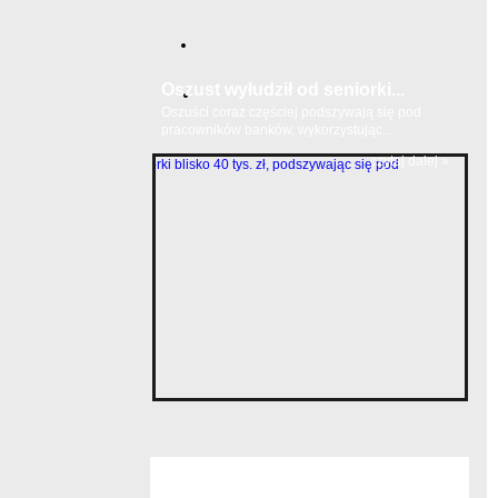
Oszust wyłudził od seniorki...
Oszuści coraz częściej podszywają się pod
pracowników banków, wykorzystując...
czytaj dalej »