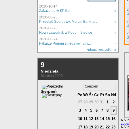
2020-10-14
2
Zakażenie w KPSie
»
U
2020-08-25
2
Przegląd Sportrowy: Marcin Burkhard...
»
U
2020-08-25
Nowy zawodnik w Pogoni Siedlce
»
2
Ś
2020-08-24
Piłkarze Pogoni z negatywnymi...
»
zobacz wszystkie »
9
Niedziela
Sierpień 2026
Sierpień
Sierpień
Po
Wt
Śr
Cz
Pt
So
Nd
27
28
29
30
31
1
2
3
4
5
6
7
8
9
10
11
12
13
14
15
16
NAJ
zoba
17
18
19
20
21
22
23
NAJ