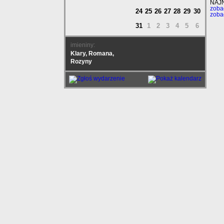
NAJ
zoba
24
25
26
27
28
29
30
zoba
31
1
2
3
4
5
6
imieniny:
Klary, Romana,
Rozyny