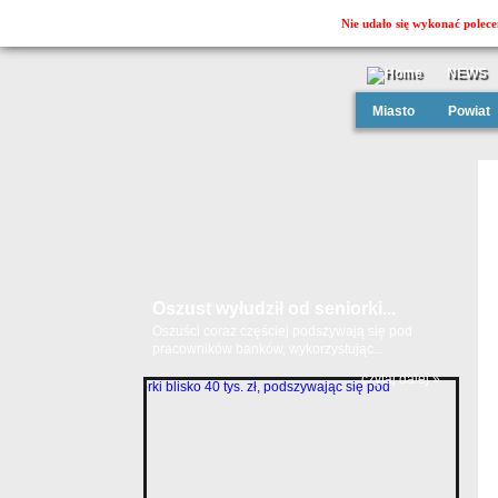
Nie udało się wykonać polece
NEWS
Miasto
Powiat
Oszust wyłudził od seniorki...
Oszuści coraz częściej podszywają się pod
pracowników banków, wykorzystując...
czytaj dalej »