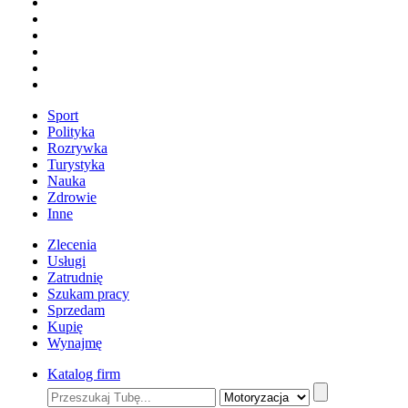
Sport
Polityka
Rozrywka
Turystyka
Nauka
Zdrowie
Inne
Zlecenia
Usługi
Zatrudnię
Szukam pracy
Sprzedam
Kupię
Wynajmę
Katalog firm