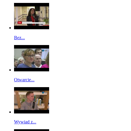
Bez...
Otwarcie...
Wywiad z...