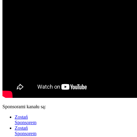
Sponsorami kanału są:
Zostań
Sponsorem
Zostań
Sponsorem