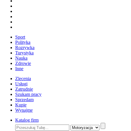
Sport
Polityka
Rozrywka
Turystyka
Nauka
Zdrowie
Inne
Zlecenia
Usługi
Zatrudnię
Szukam pracy
Sprzedam
Kupię
Wynajmę
Katalog firm