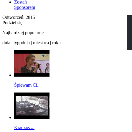
Zostań
Sponsorem
Odtworzeń:
2815
Podziel się:
Najbardziej popularne
dnia
|
tygodnia
|
miesiaca
|
roku
Śpiewam Ci...
Kradzież...