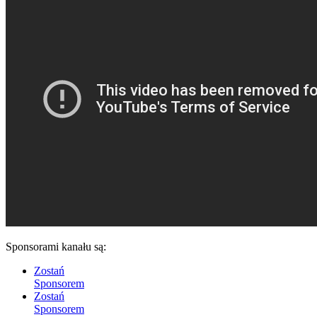
Sponsorami kanału są:
Zostań
Sponsorem
Zostań
Sponsorem