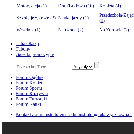
Motoryzacja (1)
Dom/Budowa (10)
Kobieta (4)
Przedszkola/Zajęc
Szkoły językowe (2)
Nauka jazdy (1)
(0)
Weselnik (1)
Na Głoda (2)
Na Zdrowie (2)
Tuba Okazji
Tubony
Gazetki promocyjne
Forum Ogólne
Forum Kobiet
Forum Sportu
Forum Rozrywki
Forum Turystyki
Forum Nauki
Kontakt z administratorem - administrator@tubawyszkowa.pl