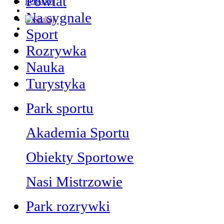
Powiat
FORUM
Na sygnale
Sport
Rozrywka
Nauka
Turystyka
Park sportu
Akademia Sportu
Obiekty Sportowe
Nasi Mistrzowie
Park rozrywki