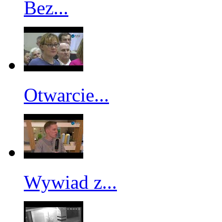
Bez...
Otwarcie...
Wywiad z...