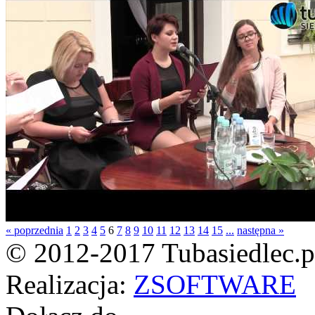
« poprzednia
1
2
3
4
5
6
7
8
9
10
11
12
13
14
15
...
następna »
© 2012-2017 Tubasiedlec.pl
Realizacja:
ZSOFTWARE