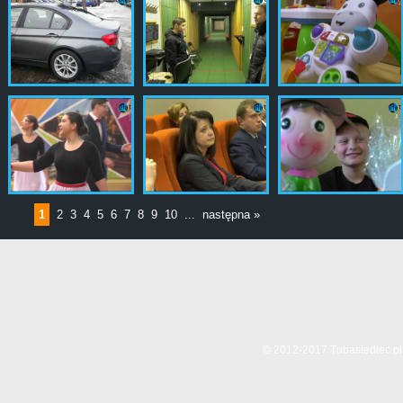
1
2
3
4
5
6
7
8
9
10
...
następna »
© 2012-2017 Tubasiedlec.pl.