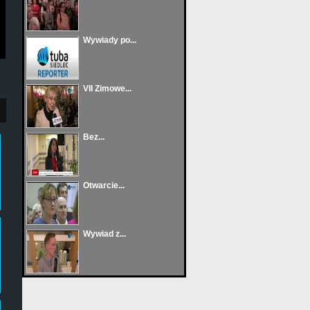
Wywiady po...
VII Zimowe...
Bez...
Otwarcie...
Wywiad z...