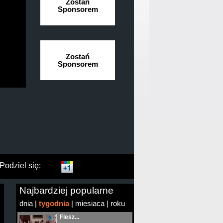
Zostań
Sponsorem
Zostań
Sponsorem
Podziel się:
Najbardziej popularne
dnia
|
tygodnia
|
miesiaca
|
roku
Flesz...