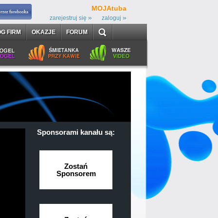
MOJAtuba
»
»
zarejestruj się
zaloguj
G FIRM
OKAZJE
FORUM
Sponsorami kanału są:
Zostań
Sponsorem