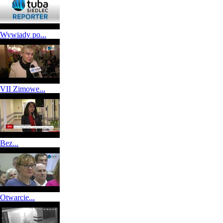
Wywiady po...
VII Zimowe...
Bez...
Otwarcie...