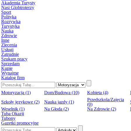
Akademia Turysty
Nasi Globtroterzy
Sport
Polityka
Rozrywka
Turystyka
Nauka
Zdrowie
Inne
Zlecenia
Usługi
Zatrudnię
Szukam pracy
Sprzedam
Kupię
Wynajmę
Katalog firm
Motoryzacja (1)
Dom/Budowa (10)
Kobieta (4)
Przedszkola/Zajęcia
Szkoły językowe (2)
Nauka jazdy (1)
(0)
Weselnik (1)
Na Głoda (2)
Na Zdrowie (2)
Tuba Okazji
Tubony
Gazetki promocyjne