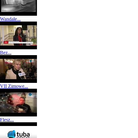
Wandale...
Bez...
VII Zimowe...
Flesz...