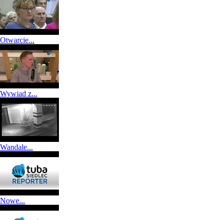
Otwarcie...
Wywiad z...
Wandale...
Nowe...