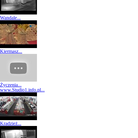
Wandale...
Kiermasz...
Życzenia...
www.Studio1.info.pl...
Kradzież...