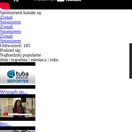
Sponsorami kanału są:
Zostań
Sponsorem
Zostań
Sponsorem
Zostań
Sponsorem
Odtworzeń:
185
Podziel się:
Najbardziej popularne
dnia
|
tygodnia
|
miesiaca
|
roku
Wywiady po...
Bez...