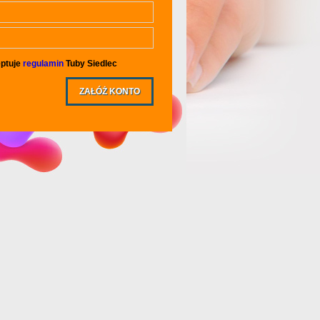
ptuje
regulamin
Tuby Siedlec