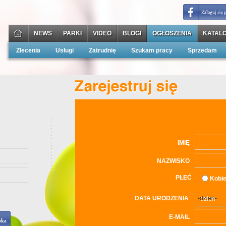
NEWS
PARKI
VIDEO
BLOGI
OGŁOSZENIA
KATALO
Zlecenia
Usługi
Zatrudnię
Szukam pracy
Sprzedam
IMIĘ
NAZWISKO
PŁEĆ
Kobie
DATA URODZENIA
-dzien-
E-MAIL