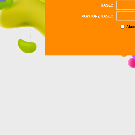
HASŁO
POWTÓRZ HASŁO
Akce