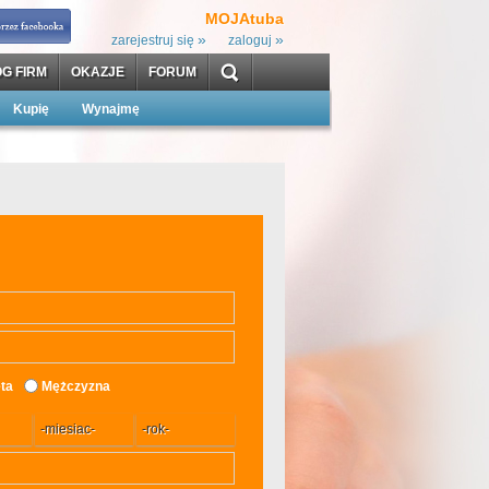
MOJAtuba
»
»
zarejestruj się
zaloguj
G FIRM
OKAZJE
FORUM
Kupię
Wynajmę
ta
Mężczyzna
-miesiac-
-rok-