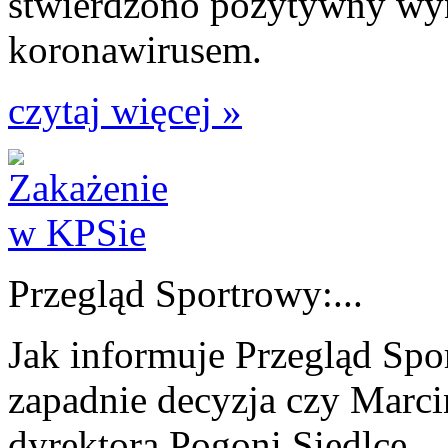
stwierdzono pozytywny wyn
koronawirusem.
czytaj więcej »
Przegląd Sportrowy:...
Jak informuje Przegląd Sp
zapadnie decyzja czy Marc
dyrektora Pogoni Siedlce.