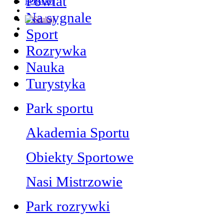
Powiat
FORUM
Na sygnale
Sport
Rozrywka
Nauka
Turystyka
Park sportu
Akademia Sportu
Obiekty Sportowe
Nasi Mistrzowie
Park rozrywki