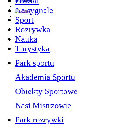
Powiat
FORUM
Na sygnale
Sport
Rozrywka
Nauka
Turystyka
Park sportu
Akademia Sportu
Obiekty Sportowe
Nasi Mistrzowie
Park rozrywki