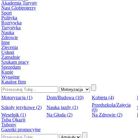
Akademia Turysty
Nasi Globtroterzy
Sport
Polityka
Rozrywka
Turystyka
Nauka
Zdrowie
Inne
Zlecenia
Usługi
Zatrudnię
Szukam pracy
Sprzedam
Kupię
Wynajmę
Katalog firm
Motoryzacja (1)
Dom/Budowa (10)
Kobieta (4)
Przedszkola/Zajęcia
Szkoły językowe (2)
Nauka jazdy (1)
(0)
Weselnik (1)
Na Głoda (2)
Na Zdrowie (2)
Tuba Okazji
Tubony
Gazetki promocyjne