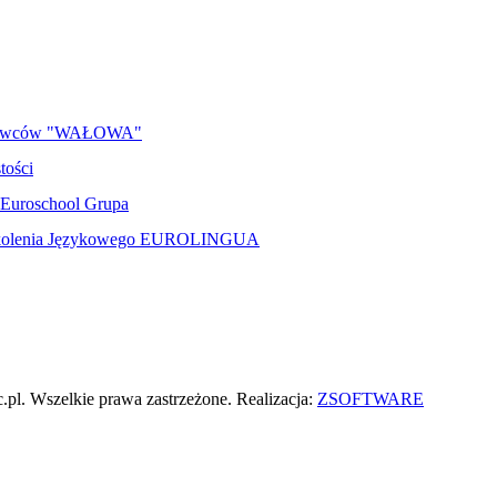
matyka (0)
erowców "WAŁOWA"
tości
Euroschool Grupa
Szkolenia Językowego EUROLINGUA
pl. Wszelkie prawa zastrzeżone. Realizacja:
ZSOFTWARE