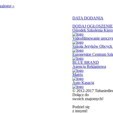
zaloguj
»
DATA DODANIA
Infor
« Wszystkie kategorie
DODAJ OGŁOSZENIE
Ośrodek Szkolenia Ki
Videofilmowanie uroczys
Szkoła Języków Obcych 
Europejskie Centrum 
BLUE BRAND
Agencja Reklamowa
Matrix
Auto Kasacja
© 2012-2017 Tubasiedlec.
Dołącz do
swoich znajomych!
Podziel się
z innymi!