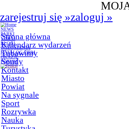
MOJA
zarejestruj się
»
zaloguj
»
NEWS
PARKI
Strona główna
VIDEO
Kalendarz wydarzeń
BLOGI
OGŁOSZENIA
Tubawimy
KATALOG FIRM
OKAZJE
Sondy
FORUM
Kontakt
Miasto
Powiat
Na sygnale
Sport
Rozrywka
Nauka
Turystyka