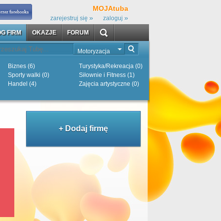
MOJAtuba
»
»
zarejestruj się
zaloguj
G FIRM
OKAZJE
FORUM
Motoryzacja
Biznes (6)
Turystyka/Rekreacja (0)
Sporty walki (0)
Siłownie i Fitness (1)
Handel (4)
Zajęcia artystyczne (0)
+ Dodaj firmę