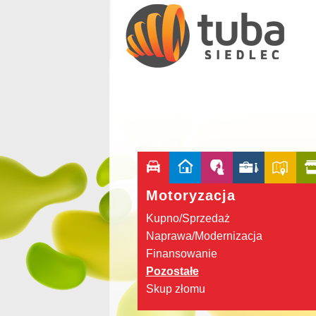
Motoryzacja
Kupno/Sprzedaż
Naprawa/Modernizacja
Finansowanie
Pozostałe
Skup złomu