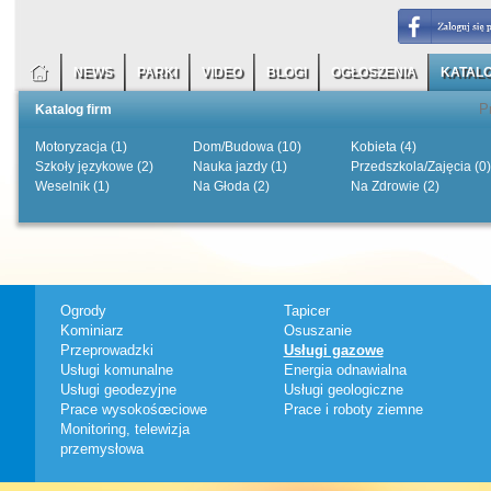
NEWS
PARKI
VIDEO
BLOGI
OGŁOSZENIA
KATALO
Katalog firm
Motoryzacja (1)
Dom/Budowa (10)
Kobieta (4)
Szkoły językowe (2)
Nauka jazdy (1)
Przedszkola/Zajęcia (0)
Weselnik (1)
Na Głoda (2)
Na Zdrowie (2)
Ogrody
Tapicer
Kominiarz
Osuszanie
Przeprowadzki
Usługi gazowe
Usługi komunalne
Energia odnawialna
Usługi geodezyjne
Usługi geologiczne
Prace wysokośœciowe
Prace i roboty ziemne
Monitoring, telewizja
przemysłowa