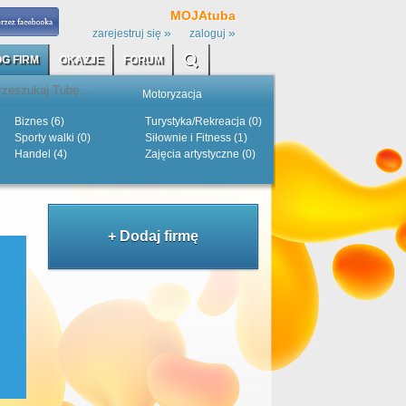
MOJAtuba
»
»
zarejestruj się
zaloguj
G FIRM
OKAZJE
FORUM
Motoryzacja
Biznes (6)
Turystyka/Rekreacja (0)
Sporty walki (0)
Siłownie i Fitness (1)
Handel (4)
Zajęcia artystyczne (0)
+ Dodaj firmę