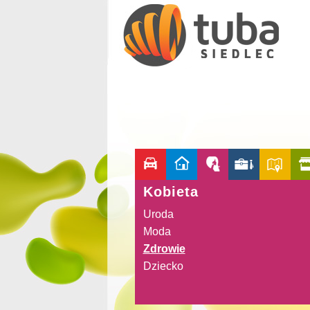
Kobieta
Uroda
Moda
Zdrowie
Dziecko