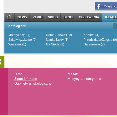
NEWS
PARKI
VIDEO
BLOGI
OGŁOSZENIA
KATALO
Katalog firm
Motoryzacja (1)
Dom/Budowa (10)
Kobieta (4)
Szkoły językowe (2)
Nauka jazdy (1)
Przedszkola/Zajęcia (0)
Weselnik (1)
Na Głoda (2)
Na Zdrowie (2)
Dieta
Masaż
Sport i fitness
Medycyna estetyczna
Gabinety ginekologiczne