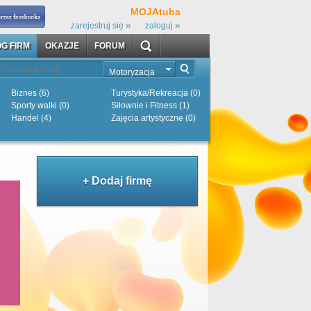
MOJAtuba
»
»
zarejestruj się
zaloguj
G FIRM
OKAZJE
FORUM
Motoryzacja
Biznes (6)
Turystyka/Rekreacja (0)
Sporty walki (0)
Siłownie i Fitness (1)
Handel (4)
Zajęcia artystyczne (0)
+ Dodaj firmę