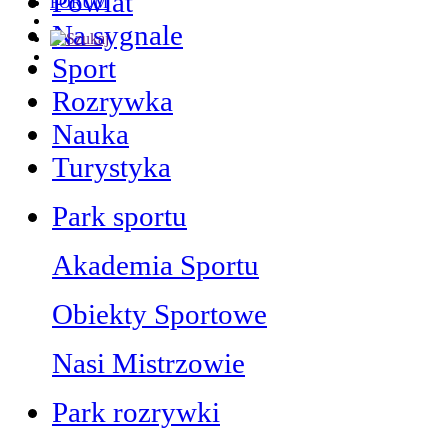
Powiat
FORUM
Na sygnale
Sport
Rozrywka
Nauka
Turystyka
Park sportu
Akademia Sportu
Obiekty Sportowe
Nasi Mistrzowie
Park rozrywki