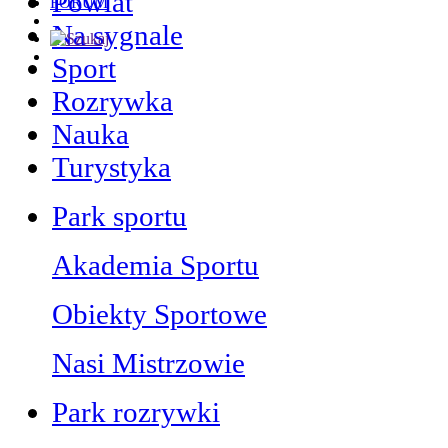
Powiat
FORUM
Na sygnale
Sport
Rozrywka
Nauka
Turystyka
Park sportu
Akademia Sportu
Obiekty Sportowe
Nasi Mistrzowie
Park rozrywki