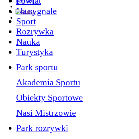
Powiat
FORUM
Na sygnale
Sport
Rozrywka
Nauka
Turystyka
Park sportu
Akademia Sportu
Obiekty Sportowe
Nasi Mistrzowie
Park rozrywki