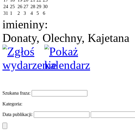
24
25
26
27
28
29
30
31
1
2
3
4
5
6
imieniny:
Donaty, Olechny, Kajetana
Szukana fraza:
Kategoria:
Data publikacji: