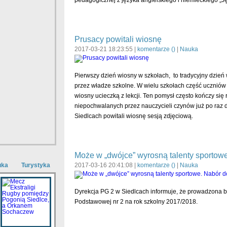
pedagogicznej z języka angielskiego i niemieckiego „J
Prusacy powitali wiosnę
2017-03-21 18:23:55 |
komentarze (
)
|
Nauka
Pierwszy dzień wiosny w szkołach, to tradycyjny dzień
przez władze szkolne. W wielu szkołach część uczniów 
wiosny ucieczką z lekcji. Ten pomysł często kończy się 
niepochwalanych przez nauczycieli czynów już po raz dr
Siedlcach powitali wiosnę sesją zdjęciową.
Może w „dwójce” wyrosną talenty sportowe
uka
Turystyka
2017-03-16 20:41:08 |
komentarze (
)
|
Nauka
Dyrekcja PG 2 w Siedlcach informuje, że prowadzona bę
Podstawowej nr 2 na rok szkolny 2017/2018.