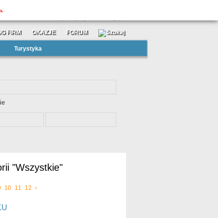
MOJAtuba
m.
»
»
zarejestruj się
zaloguj
G FIRM
OKAZJE
FORUM
Turystyka
ie
rii "Wszystkie"
9
10
11
12
›
KU