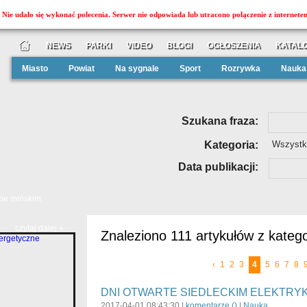
Nie udało się wykonać polecenia. Serwer nie odpowiada lub utracono połączenie z internete
NEWS
PARKI
VIDEO
BLOGI
OGŁOSZENIA
KATALO
Miasto
Powiat
Na sygnale
Sport
Rozrywka
Nauka
Szukana fraza:
Kategoria:
Wszystk
Data publikacji:
cie mińskim
czytaj dalej »
Znaleziono 111 artykułów z katego
‹
1
2
3
4
5
6
7
8
DNI OTWARTE SIEDLECKIM ELEKTRY
2017-04-01 08:43:30 |
komentarze (
)
|
Nauka