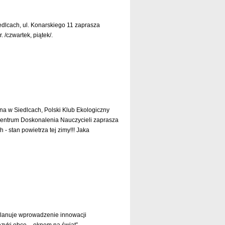
dlcach, ul. Konarskiego 11 zaprasza
 /czwartek, piątek/.
czytaj dalej »
na w Siedlcach, Polski Klub Ekologiczny
entrum Doskonalenia Nauczycieli zaprasza
 stan powietrza tej zimy!!! Jaka
czytaj dalej »
lanuje wprowadzenie innowacji