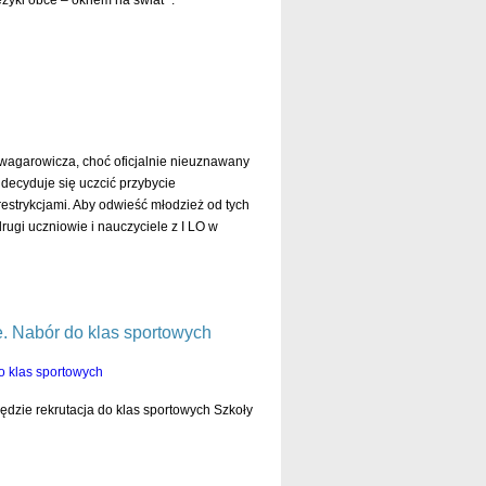
ęzyki obce – oknem na świat” .
czytaj dalej »
 wagarowicza, choć oficjalnie nieuznawany
decyduje się uczcić przybycie
restrykcjami. Aby odwieść młodzież od tych
ugi uczniowie i nauczyciele z I LO w
czytaj dalej »
. Nabór do klas sportowych
dzie rekrutacja do klas sportowych Szkoły
czytaj dalej »