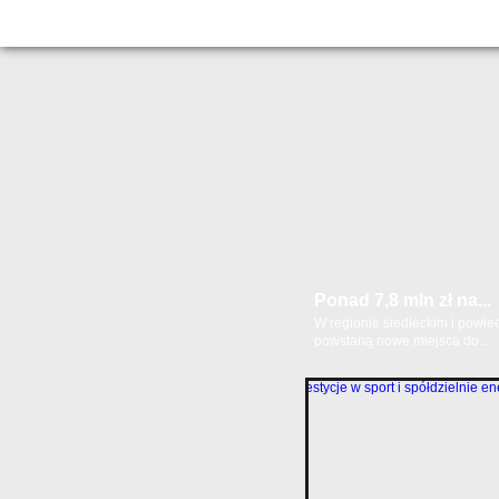
Ponad 7,8 mln zł na...
W regionie siedleckim i powie
powstaną nowe miejsca do...