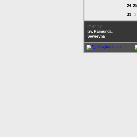
24
2
31
1
imieniny:
Izy, Rajmunda,
Seweryna