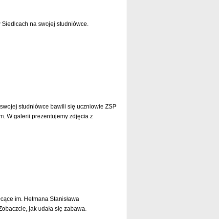
 Siedlcach na swojej studniówce.
czytaj dalej »
 swojej studniówce bawili się uczniowie ZSP
. W galerii prezentujemy zdjęcia z
czytaj dalej »
łcące im. Hetmana Stanisława
 Zobaczcie, jak udała się zabawa.