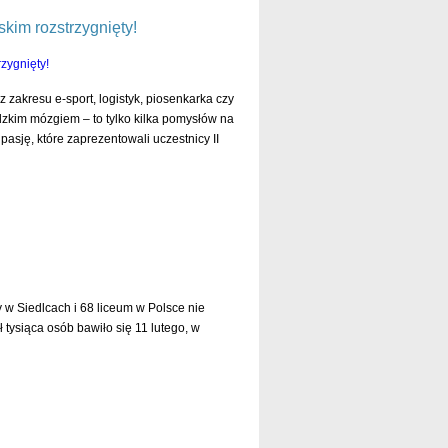
kim rozstrzygnięty!
z zakresu e-sport, logistyk, piosenkarka czy
dzkim mózgiem – to tylko kilka pomysłów na
asję, które zaprezentowali uczestnicy II
czytaj dalej »
y w Siedlcach i 68 liceum w Polsce nie
 tysiąca osób bawiło się 11 lutego, w
czytaj dalej »