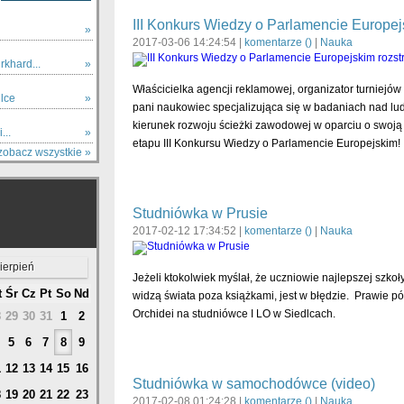
III Konkurs Wiedzy o Parlamencie Europejs
»
2017-03-06 14:24:54 |
komentarze (
)
|
Nauka
khard...
»
Właścicielka agencji reklamowej, organizator turniejów 
lce
»
pani naukowiec specjalizująca się w badaniach nad lu
kierunek rozwoju ścieżki zawodowej w oparciu o swoją p
...
»
etapu III Konkursu Wiedzy o Parlamencie Europejskim!
zobacz wszystkie »
Studniówka w Prusie
2017-02-12 17:34:52 |
komentarze (
)
|
Nauka
ierpień
Jeżeli ktokolwiek myślał, że uczniowie najlepszej szkoł
t
Śr
Cz
Pt
So
Nd
widzą świata poza książkami, jest w błędzie. Prawie pół
Orchidei na studniówce I LO w Siedlcach.
8
29
30
31
1
2
5
6
7
8
9
1
12
13
14
15
16
Studniówka w samochodówce (video)
8
19
20
21
22
23
2017-02-08 01:24:28 |
komentarze (
)
|
Nauka