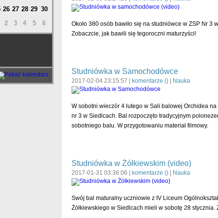
5
26
27
28
29
30
2
3
4
5
6
Około 380 osób bawiło się na studniówce w ZSP Nr 3 w
Zobaczcie, jak bawili się tegoroczni maturzyści!
Studniówka w Samochodówce
2017-02-04 23:15:57 |
komentarze (
)
|
Nauka
W sobotni wieczór 4 lutego w Sali balowej Orchidea na
nr 3 w Siedlcach. Bal rozpoczęto tradycyjnym polonezem
sobotniego balu. W przygotowaniu materiał filmowy.
Studniówka w Żółkiewskim (video)
2017-01-31 03:36:06 |
komentarze (
)
|
Nauka
Swój bal maturalny uczniowie z IV Liceum Ogólnokszta
Żółkiewskiego w Siedlcach mieli w sobotę 28 stycznia.