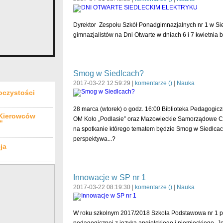
Dyrektor Zespołu Szkół Ponadgimnazjalnych nr 1 w Sie
gimnazjalistów na Dni Otwarte w dniach 6 i 7 kwietnia br.
Smog w Siedlcach?
2017-03-22 12:59:29 |
komentarze (
)
|
Nauka
oczystości
28 marca (wtorek) o godz. 16:00 Biblioteka Pedagogicz
 Kierowców
OM Koło „Podlasie” oraz Mazowieckie Samorządowe C
"
na spotkanie którego tematem będzie Smog w Siedlcach -
perspektywa...?
ja
Innowacje w SP nr 1
2017-03-22 08:19:30 |
komentarze (
)
|
Nauka
W roku szkolnym 2017/2018 Szkoła Podstawowa nr 1 p