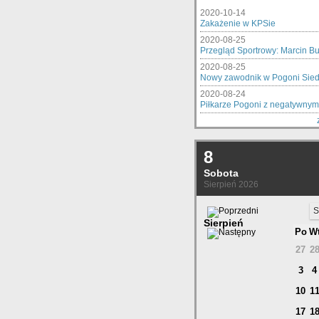
2020-10-14
Zakażenie w KPSie
2020-08-25
Przegląd Sportrowy: Marcin Bur
2020-08-25
Nowy zawodnik w Pogoni Sied
2020-08-24
Piłkarze Pogoni z negatywnymi
8
Sobota
Sierpień 2026
S
Sierpień
Po
W
27
2
3
4
10
1
17
1